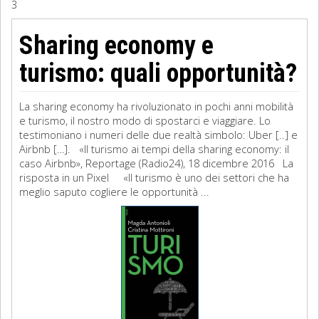
3
Sociologia
Sharing economy e
Filosofia
turismo: quali opportunità?
Storia
La sharing economy ha rivoluzionato in pochi anni mobilità
e turismo, il nostro modo di spostarci e viaggiare. Lo
Matematica
testimoniano i numeri delle due realtà simbolo: Uber [..] e
Airbnb […]. «Il turismo ai tempi della sharing economy: il
Diritto
caso Airbnb», Reportage (Radio24), 18 dicembre 2016 La
risposta in un Pixel «Il turismo è uno dei settori che ha
meglio saputo cogliere le opportunità ...