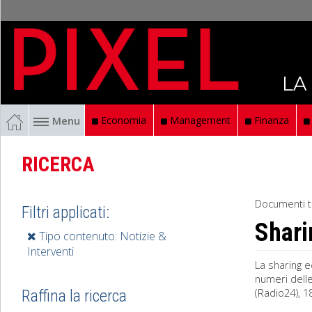
LA
Menu
Economia
Management
Finanza
RICERCA
Documenti t
Filtri applicati:
Shari
Tipo contenuto: Notizie &
Interventi
La sharing e
numeri delle
(Radio24), 1
Raffina la ricerca