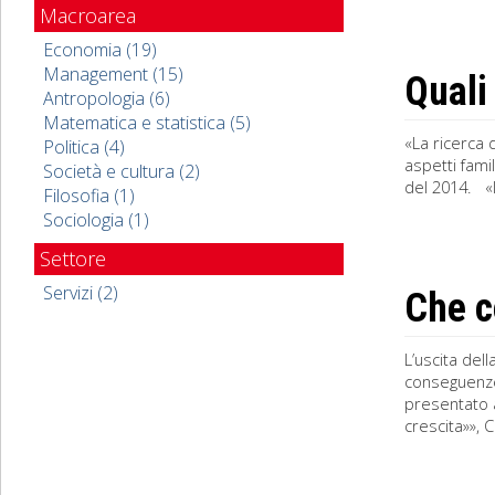
Macroarea
Economia (19)
Management (15)
Quali
Antropologia (6)
Matematica e statistica (5)
«La ricerca d
Politica (4)
aspetti fami
Società e cultura (2)
del 2014. «I
Filosofia (1)
Sociologia (1)
Settore
Servizi (2)
Che c
L’uscita del
conseguenze
presentato a
crescita»», C