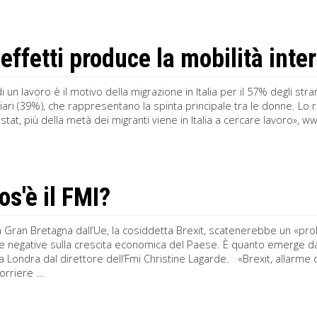
 effetti produce la mobilità inte
i un lavoro è il motivo della migrazione in Italia per il 57% degli str
liari (39%), che rappresentano la spinta principale tra le donne. Lo ri
stat, più della metà dei migranti viene in Italia a cercare lavoro»,
os'è il FMI?
la Gran Bretagna dall’Ue, la cosiddetta Brexit, scatenerebbe un «pro
 negative sulla crescita economica del Paese. È quanto emerge da
 Londra dal direttore dell’Fmi Christine Lagarde. «Brexit, allarme d
orriere ...