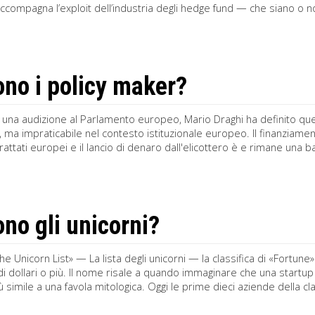
accompagna l’exploit dell’industria degli hedge fund — che siano o no 
ono i policy maker?
 una audizione al Parlamento europeo, Mario Draghi ha definito quel
, ma impraticabile nel contesto istituzionale europeo. Il finanziament
Trattati europei e il lancio di denaro dall'elicottero è e rimane una
ono gli unicorni?
he Unicorn List» — La lista degli unicorni — la classifica di «Fortu
di dollari o più. Il nome risale a quando immaginare che una startup 
 simile a una favola mitologica. Oggi le prime dieci aziende della clas