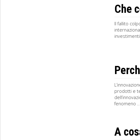
Che c
Il fallito co
internazional
investimenti»
Perch
L’innovazion
prodotti e 
dell’innovaz
fenomeno ..
A cos