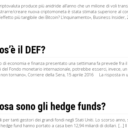
 criptovaluta produce più anidride all’anno che un milione di voli transa
strarre/creare nuova criptomoneta è stata stimata superiore al co
’effetto più tangibile dei Bitcoin? L’inquinamento», Business Insider, 
os’è il DEF?
 di economia e finanza presentato una settimana fa prevede fra il 2
ni del Fondo monetario internazionale, potrebbe esserci, invece, un
e non tornano», Corriere della Sera, 15 aprile 2016 La risposta in u
osa sono gli hedge funds?
i per tanti gestori dei grandi fondi negli Stati Uniti. Lo scorso anno
i hedge fund hanno portato a casa ben 12,94 miliardi di dollari. […