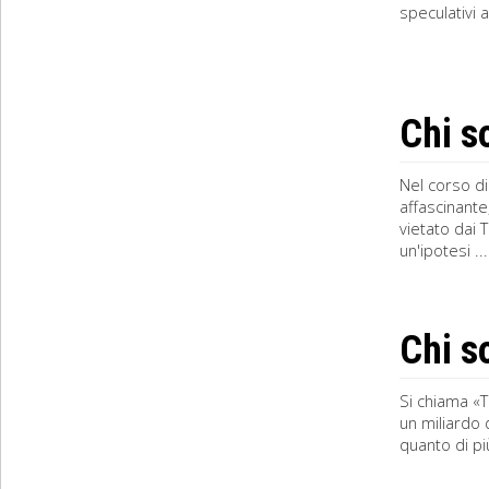
speculativi 
Chi s
Nel corso di
affascinante
vietato dai 
un'ipotesi ...
Chi s
Si chiama «T
un miliardo 
quanto di più