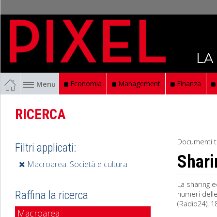
LA
Menu
Economia
Management
Finanza
RICERCA
Documenti t
Filtri applicati:
Shari
Macroarea: Società e cultura
La sharing e
Raffina la ricerca
numeri delle
(Radio24), 1
Macroarea