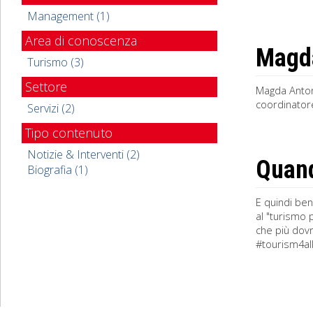
Management (1)
Area di conoscenza
Magda
Turismo (3)
Settore
Magda Antoni
coordinatore
Servizi (2)
Tipo contenuto
Notizie & Interventi (2)
Quand
Biografia (1)
E quindi ben
al "turismo 
che più dovr
#tourism4all»