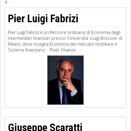
4
Sociologia
Pier Luigi Fabrizi
Filosofia
Pier Luigi Fabrizi è professore ordinario di Economia degli
Storia
intermediari finanziari presso l’Università «Luigi Bocconi» di
Milano, dove insegna Economia del mercato mobiliare e
Sistema finanziario. Pixel: Finanza
Matematica
Diritto
Giuseppe Scara­tti