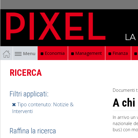
LA
Menu
Economia
Management
Finanza
RICERCA
Documenti t
Filtri applicati:
A chi
Tipo contenuto: Notizie &
Interventi
In arrivo un
nazionale de
bus) con mod
Raffina la ricerca