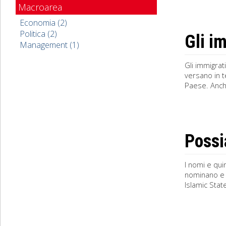
Macroarea
Economia (2)
Politica (2)
Gli i
Management (1)
Gli immigrat
versano in t
Paese. Anche 
Possi
I nomi e quin
nominano e v
Islamic State