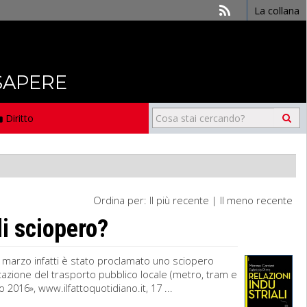
La collana
 SAPERE
Diritto
Ordina per:
Il più recente
|
Il meno recente
di sciopero?
 18 marzo infatti è stato proclamato uno sciopero
gitazione del trasporto pubblico locale (metro, tram e
 2016», www.ilfattoquotidiano.it, 17 ...