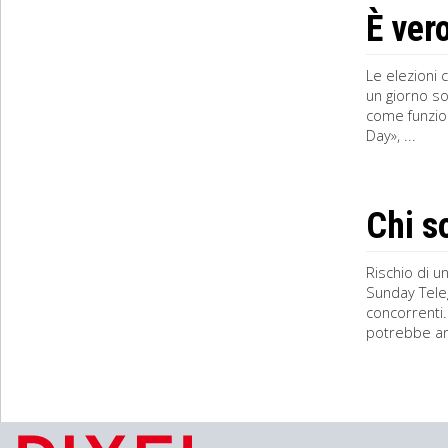
È ver
Le elezioni 
un giorno so
come funzion
Day», ...
Chi s
Rischio di u
Sunday Teleg
concorrenti.
potrebbe arr