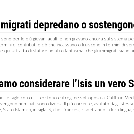
mmigrati depredano o sostengono
i sono per lo più giovani adulti e non gravano ancora sul sistema pen
ermini di contributi e ciò che incassano o fruiscono in termini di serv
qui si tratta di sfatare un altro fantasma: che gli immigrati siano un f
amo considerare l’Isis un vero 
di le sigle con cui il territorio e il regime sottoposti al Califfo in M
engono nominati sono diversi. Il più corrente, avallato dagli stessi e
, Stato Islamico, in sigla IS, che i francesi, rispettando la loro lingua,