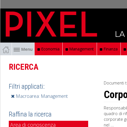
LA
Menu
Economia
Management
Finanza
RICERCA
Documenti t
Filtri applicati:
Corpo
Macroarea: Management
Responsabil
Raffina la ricerca
quadro di ri
corporate g
Area di conoscenza
nel ...