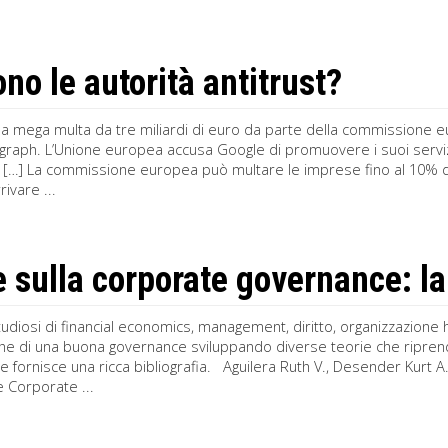
ono le autorità antitrust?
na mega multa da tre miliardi di euro da parte della commissione e
raph. L’Unione europea accusa Google di promuovere i suoi servizi 
 […] La commissione europea può multare le imprese fino al 10% de
ivare ...
e sulla corporate governance: la
diosi di financial economics, man­agement, diritto, organizzazion
che di una buona governance sviluppando diverse teorie che riprendo
e fornisce una ricca bibliografia. Aguilera Ruth V., Desender Kurt 
 Corporate ...