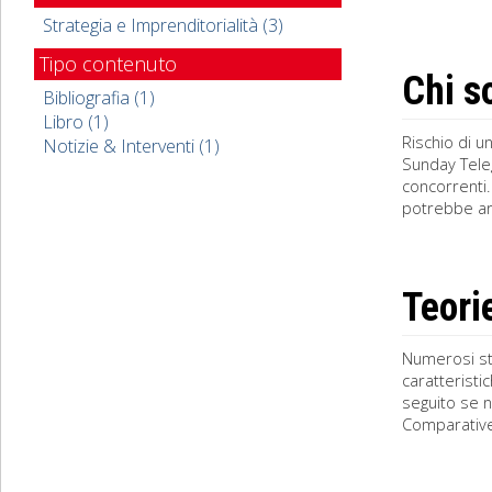
Strategia e Imprenditorialità (3)
Tipo contenuto
Chi s
Bibliografia (1)
Libro (1)
Rischio di u
Notizie & Interventi (1)
Sunday Teleg
concorrenti.
potrebbe arr
Teori
Numerosi stu
caratteristi
seguito se n
Comparative