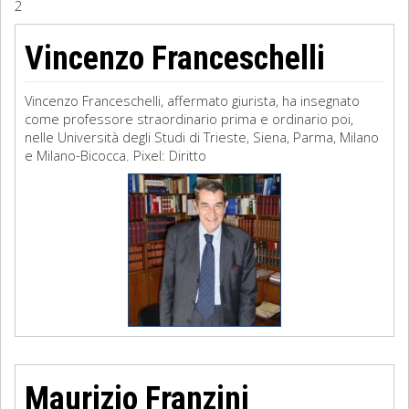
2
Sociologia
Vincenzo Franceschelli
Filosofia
Vincenzo Franceschelli, affermato giurista, ha insegnato
Storia
come professore straordinario prima e ordinario poi,
nelle Università degli Studi di Trieste, Siena, Parma, Milano
e Milano-Bicocca. Pixel: Diritto
Matematica
Diritto
Maurizio Franzini