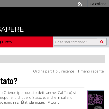
La collana
 SAPERE
Diritto
Ordina per:
Il più recente
|
Il meno recente
Stato?
edio Oriente (per questo detti anche: Califfato) si
sponenti di quello Stato, è, anche in italiano,
 volgono in EI, État Islamique. Vittorio ...