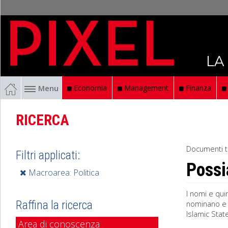
LA
Menu
Economia
Management
Finanza
RICERCA
Documenti t
Filtri applicati:
Possi
Macroarea: Politica
I nomi e quin
Raffina la ricerca
nominano e v
Islamic State
Area di conoscenza