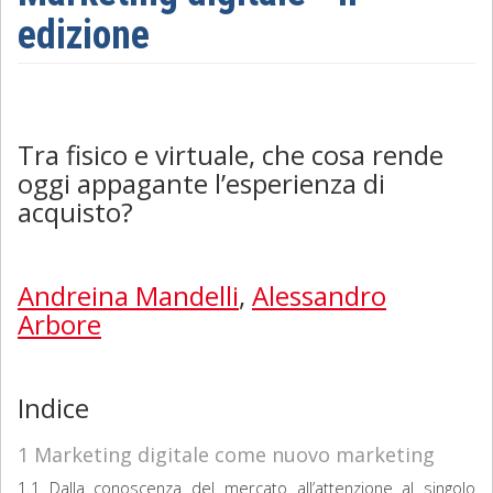
edizione
Sociologia
Filosofia
Storia
Tra fisico e virtuale, che cosa rende
oggi appagante l’esperienza di
Matematica
acquisto?
Diritto
Andreina Mandelli
,
Alessandro
Arbore
Indice
1 Marketing digitale come nuovo marketing
1.1 Dalla conoscenza del mercato all’attenzione al singolo