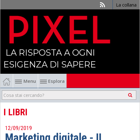
La collana
LA RISPOSTA A OGNI
ESIGENZA DI SAPERE
Menu
Esplora
Economia
Management
I LIBRI
Finanza
12/09/2019
Marketing digitale - II
Politica