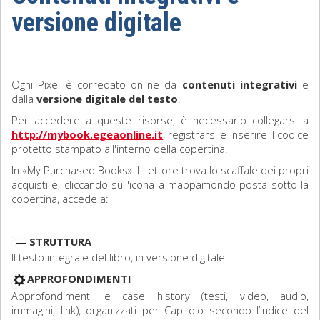
versione digitale
Sociologia
Filosofia
Ogni Pixel è corredato online da
contenuti integrativi
e
Storia
dalla
versione digitale del testo
.
Per accedere a queste risorse, è necessario collegarsi a
Matematica
http://mybook.egeaonline.it
, registrarsi e inserire il codice
protetto stampato all'interno della copertina.
Diritto
In «My Purchased Books» il Lettore trova lo scaffale dei propri
acquisti e, cliccando sull'icona a mappamondo posta sotto la
copertina, accede a:
STRUTTURA
Il testo integrale del libro, in versione digitale.
APPROFONDIMENTI
Approfondimenti e case history (testi, video, audio,
immagini, link), organizzati per Capitolo secondo l’Indice del