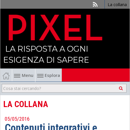
La collana
LA RISPOSTA A OGNI
ESIGENZA DI SAPERE
Menu
Esplora
Economia
Management
LA COLLANA
Finanza
05/05/2016
Contenuti integrativi e
Politica