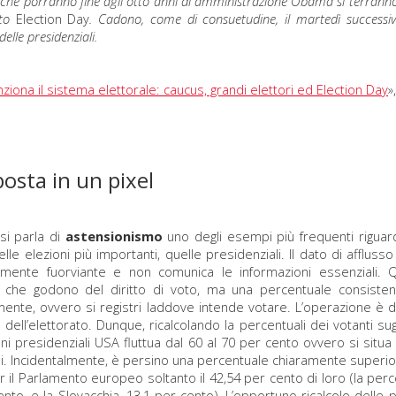
i che porranno fine agli otto anni di amministrazione Obama si terranno
tto
Election Day
. Cadono, come di consuetudine, il martedì success
elle presidenziali.
iona il sistema elettorale: caucus, grandi elettori ed Election Day
»
posta in un pixel
i parla di
astensionismo
uno degli esempi più frequenti riguarda
lle elezioni più importanti, quelle presidenziali. Il dato di afflusso 
lmente fuorviante e non comunica le informazioni essenziali. Que
 che godono del diritto di voto, ma una percentuale consisten
nte, ovvero si registri laddove intende votare. L’operazione è diff
dell’elettorato. Dunque, ricalcolando la percentuali dei votanti sugl
oni presidenziali USA fluttua dal 60 al 70 per cento ovvero si situ
li. Incidentalmente, è persino una percentuale chiaramente superio
 il Parlamento europeo soltanto il 42,54 per cento di loro (la perc
nto, e la Slovacchia, 13,1 per cento). L’opportuno ricalcolo delle p