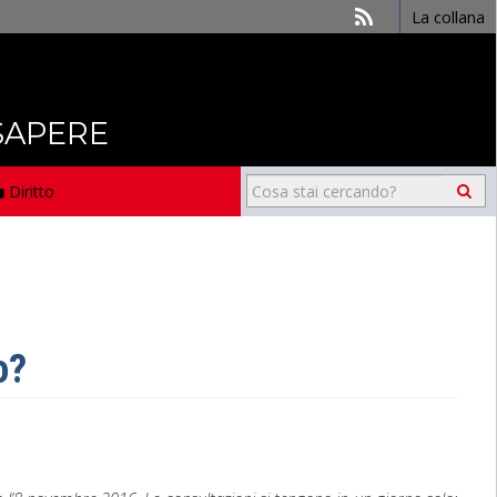
La collana
 SAPERE
Diritto
o?