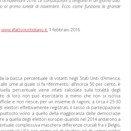
 l’8 novembre 2016. Le consultazioni si tengono in un giorno solo:
ivo al primo lunedì di novembre. Ecco come funziona la grande
,
www.ilfattoquotidiano.it
, 1 febbraio 2016
 la bassa percentuale di votanti negli Stati Uniti d’America,
alle urne al quale si fa riferimento, all’incirca 50 per cento, è
lla percentuale viene infatti calcolata sulla totalità degli
te di loro non può esercitarlo a meno che non si iscriva
icile e non riesce, per un insieme di ragioni, a circa il 25-30
i elettori effettivamente registrati, il tasso di partecipazione
a piuttosto vicino a quello della maggioranza delle democrazie
re a quella degli elettori europei quando nel 2014 andarono a
entuale complessiva maschera differenze cruciali fra il Belgio,
ercentuali USA non esime né gli studiosi né gli uomini politici