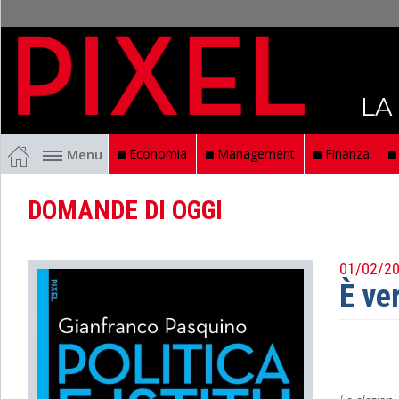
LA
Menu
Economia
Management
Finanza
DOMANDE DI OGGI
01/02/2
È ve