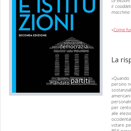
Le elezion
il cosidde
macchina d
«
Come funz
La ris
«Quando s
persino ne
sostanzia
americani
personalme
per cento 
alle elezi
occidenta
votare per
89,6 perce