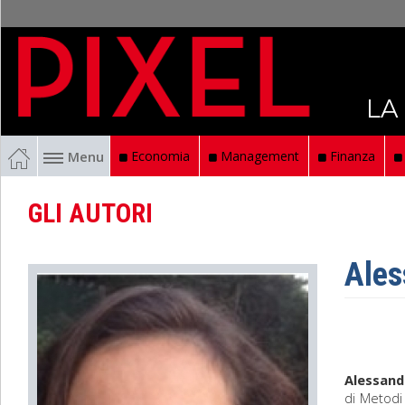
LA
Menu
Economia
Management
Finanza
GLI AUTORI
Ales
Alessand
di Metodi