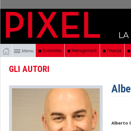
LA
Menu
Economia
Management
Finanza
GLI AUTORI
Albe
Alberto C