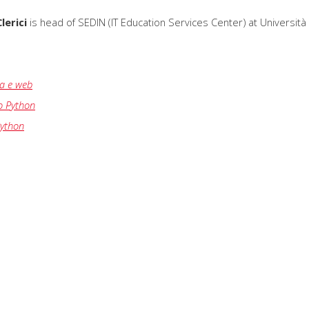
lerici
is head of SEDIN (IT Education Services Center) at Università
ca e web
 Python
Python