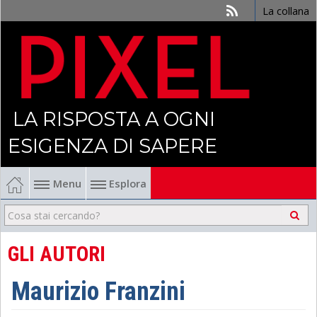
La collana
LA RISPOSTA A OGNI
ESIGENZA DI SAPERE
Menu
Esplora
Economia
Management
GLI AUTORI
Finanza
Maurizio Franzini
Politica