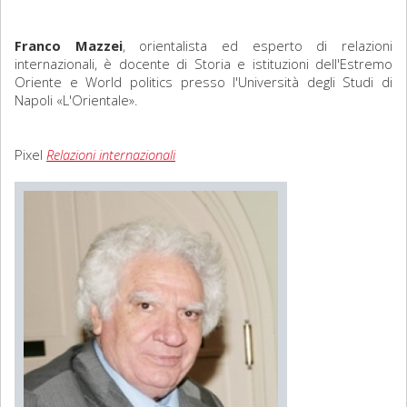
Sociologia
Franco Mazzei
,
orientalista ed esperto di relazioni
internazionali, è docente di Storia e istituzioni dell'Estremo
Filosofia
Oriente e World politics presso l'Università degli Studi di
Napoli «L'Orientale».
Storia
Pixel
Relazioni internazionali
Matematica
Diritto