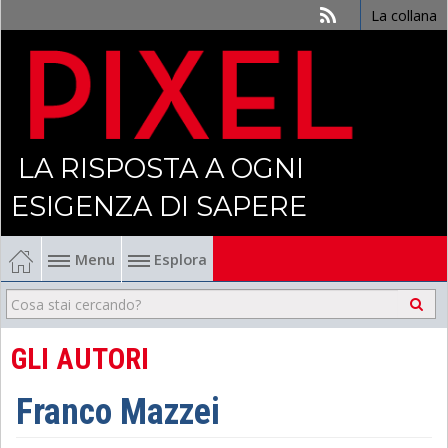
La collana
LA RISPOSTA A OGNI
ESIGENZA DI SAPERE
Menu
Esplora
Economia
Management
GLI AUTORI
Finanza
Franco Mazzei
Politica