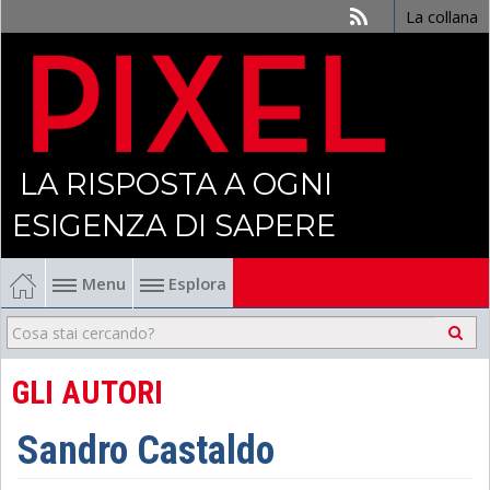
La collana
LA RISPOSTA A OGNI
ESIGENZA DI SAPERE
Menu
Esplora
Economia
Management
GLI AUTORI
Finanza
Sandro Castaldo
Politica