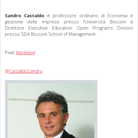
Sociologia
Sandro Castaldo
è professore ordinario di Economia e
gestione delle imprese presso l’Università Bocconi e
Filosofia
Direttore Executive Education Open Programs Division
presso SDA Bocconi School of Management.
Storia
Pixel
Marketing
Matematica
Diritto
@CastaldoSandro