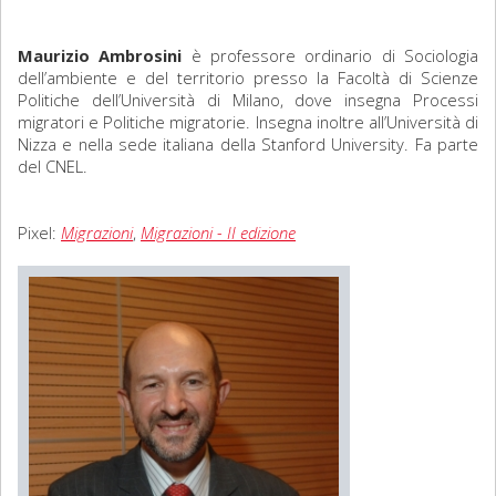
Sociologia
Maurizio Ambrosini
è professore ordinario di Sociologia
dell’ambiente e del territorio presso la Facoltà di Scienze
Filosofia
Politiche dell’Università di Milano, dove insegna Processi
migratori e Politiche migratorie. Insegna inoltre all’Università di
Storia
Nizza e nella sede italiana della Stanford University. Fa parte
del CNEL.
Matematica
Pixel:
Migrazioni
,
Migrazioni - II edizione
Diritto