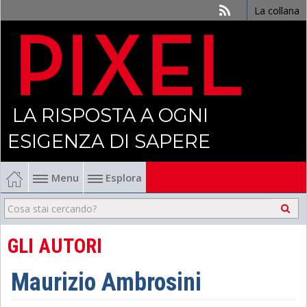
La collana
LA RISPOSTA A OGNI
ESIGENZA DI SAPERE
Menu
Esplora
Economia
Management
GLI AUTORI
Finanza
Maurizio Ambrosini
Politica