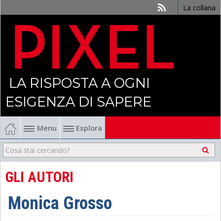
La collana
LA RISPOSTA A OGNI
ESIGENZA DI SAPERE
Menu
Esplora
Economia
Management
GLI AUTORI
Finanza
Monica Grosso
Politica