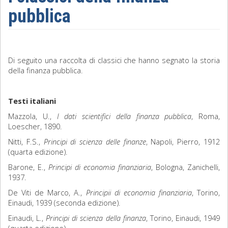
pubblica
Sociologia
Filosofia
Di seguito una raccolta di classici che hanno segnato la storia
Storia
della finanza pubblica.
Matematica
Testi italiani
Diritto
Mazzola, U.,
I dati scientifici della finanza pubblica
, Roma,
Loescher, 1890.
Nitti, F.S.,
Principi di scienza delle finanze
, Napoli, Pierro, 1912
(quarta edizione).
Barone, E.,
Principi di economia finanziaria
, Bologna, Zanichelli,
1937.
De Viti de Marco, A.,
Principii di economia finanziaria
, Torino,
Einaudi, 1939 (seconda edizione).
Einaudi, L.,
Principi di scienza della finanza
, Torino, Einaudi, 1949