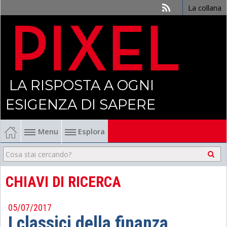
La collana
LA RISPOSTA A OGNI
ESIGENZA DI SAPERE
Menu
Esplora
Economia
Management
CHIAVI DI RICERCA
Finanza
05/07/2017
I classici della finanza
Politica