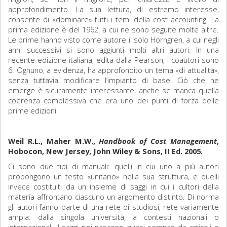
approfondimento. La sua lettura, di estremo interesse,
consente di «dominare» tutti i temi della cost accounting. La
prima edizione è del 1962, a cui ne sono seguite molte altre.
Le prime hanno visto come autore il solo Horngren, a cui negli
anni successivi si sono aggiunti molti altri autori. In una
recente edizione italiana, edita dalla Pearson, i coautori sono
6. Ognuno, a evidenza, ha approfondito un tema «di attualità»,
senza tuttavia modificare l’impianto di base. Ciò che ne
emerge è sicuramente interessante, anche se manca quella
coerenza complessiva che era uno dei punti di forza delle
prime edizioni
Weil R.L., Maher M.W.,
Handbook of Cost Management
,
Hobocon, New Jersey, John Wiley & Sons, II Ed. 2005.
Ci sono due tipi di manuali: quelli in cui uno a più autori
propongono un testo «unitario» nella sua struttura, e quelli
invece costituiti da un insieme di saggi in cui i cultori della
materia affrontano ciascuno un argomento distinto. Di norma
gli autori fanno parte di una rete di studiosi, rete variamente
ampia: dalla singola università, a contesti nazionali o