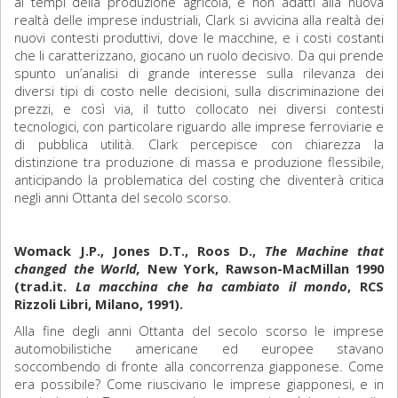
ai tempi della produzione agricola, e non adatti alla nuova
realtà delle imprese industriali, Clark si avvicina alla realtà dei
nuovi contesti produttivi, dove le macchine, e i costi costanti
che li caratterizzano, giocano un ruolo decisivo. Da qui prende
spunto un’analisi di grande interesse sulla rilevanza dei
diversi tipi di costo nelle decisioni, sulla discriminazione dei
prezzi, e così via, il tutto collocato nei diversi contesti
tecnologici, con particolare riguardo alle imprese ferroviarie e
di pubblica utilità. Clark percepisce con chiarezza la
distinzione tra produzione di massa e produzione flessibile,
anticipando la problematica del costing che diventerà critica
negli anni Ottanta del secolo scorso.
Womack J.P., Jones D.T., Roos D.,
The Machine that
changed the World,
New York, Rawson-MacMillan 1990
(trad.it.
La macchina che ha cambiato il mondo
, RCS
Rizzoli Libri, Milano, 1991).
Alla fine degli anni Ottanta del secolo scorso le imprese
automobilistiche americane ed europee stavano
soccombendo di fronte alla concorrenza giapponese. Come
era possibile? Come riuscivano le imprese giapponesi, e in