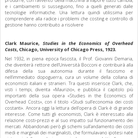
produrre, con l’avvento della macchina a vapore tutto cambia,
e i cambiamenti si susseguono, fino a quelli generati dalle
tecnologie informatiche. Una lettura quindi utilissima per
comprendere alla radice i problemi che costing e controllo di
gestione hanno contribuito a risolvere
Clark Maurice,
Studies in the Economics of Overhead
Costs
, Chicago, University of Chicago Press, 1923.
Nel 1932, in piena epoca fascista, il Prof. Giovanni Demaria,
che diventerà rettore dell’Università Bocconi e contribuirà alla
difesa della sua autonomia durante il fascismo e
nell’immediato dopoguerra, cura un volume della collana di
economisti italiani e stranieri. Tra questi inserisce Clark, che,
visti i tempi, diventa «Maurizio», e pubblica il capitolo più
importanti della sua opera «Studies in the Economics of
Overhead Costs», con il titolo «Studi sull’economia dei costi
costanti». Ancora oggi la lettura dell’opera di Clark è di grande
interesse. Come tutti gli economisti, Clark è interessato alla
relazione costi-prezzi e al suo impatto sul funzionamento dei
mercati. Abbandonati però gli schemi sull’andamento dei costi
medi e marginali dei marginalisti, che formulavano ipotesi nate