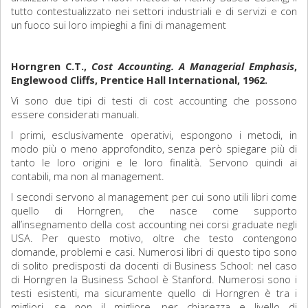
tutto contestualizzato nei settori industriali e di servizi e con
un fuoco sui loro impieghi a fini di management
Horngren C.T.,
Cost Accounting. A Managerial Emphasis
,
Englewood Cliffs, Prentice Hall International, 1962.
Vi sono due tipi di testi di cost accounting che possono
essere considerati manuali.
I primi, esclusivamente operativi, espongono i metodi, in
modo più o meno approfondito, senza però spiegare più di
tanto le loro origini e le loro finalità. Servono quindi ai
contabili, ma non al management.
I secondi servono al management per cui sono utili libri come
quello di Horngren, che nasce come supporto
all’insegnamento della cost accounting nei corsi graduate negli
USA. Per questo motivo, oltre che testo contengono
domande, problemi e casi. Numerosi libri di questo tipo sono
di solito predisposti da docenti di Business School: nel caso
di Horngren la Business School è Stanford. Numerosi sono i
testi esistenti, ma sicuramente quello di Horngren è tra i
migliori, se non il migliore, per chiarezza e livello di