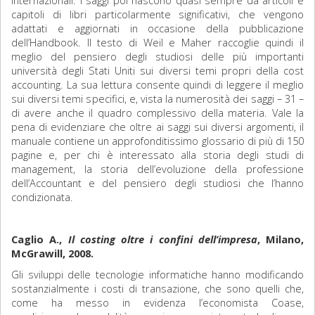
internazionali. I saggi poi nascono quasi sempre da articoli e
capitoli di libri particolarmente significativi, che vengono
adattati e aggiornati in occasione della pubblicazione
dell’Handbook. Il testo di Weil e Maher raccoglie quindi il
meglio del pensiero degli studiosi delle più importanti
università degli Stati Uniti sui diversi temi propri della cost
accounting. La sua lettura consente quindi di leggere il meglio
sui diversi temi specifici, e, vista la numerosità dei saggi – 31 –
di avere anche il quadro complessivo della materia. Vale la
pena di evidenziare che oltre ai saggi sui diversi argomenti, il
manuale contiene un approfonditissimo glossario di più di 150
pagine e, per chi è interessato alla storia degli studi di
management, la storia dell’evoluzione della professione
dell’Accountant e del pensiero degli studiosi che l’hanno
condizionata.
Caglio A.,
Il costing oltre i confini dell’impresa
, Milano,
McGrawill, 2008.
Gli sviluppi delle tecnologie informatiche hanno modificando
sostanzialmente i costi di transazione, che sono quelli che,
come ha messo in evidenza l’economista Coase,