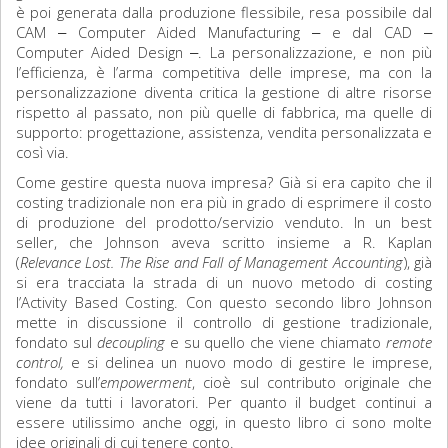
è poi generata dalla produzione flessibile, resa possibile dal
CAM ‒ Computer Aided Manufacturing ‒ e dal CAD ‒
Computer Aided Design ‒. La personalizzazione, e non più
l’efficienza, è l’arma competitiva delle imprese, ma con la
personalizzazione diventa critica la gestione di altre risorse
rispetto al passato, non più quelle di fabbrica, ma quelle di
supporto: progettazione, assistenza, vendita personalizzata e
così via.
Come gestire questa nuova impresa? Già si era capito che il
costing tradizionale non era più in grado di esprimere il costo
di produzione del prodotto/servizio venduto. In un best
seller, che Johnson aveva scritto insieme a R. Kaplan
(
Relevance Lost. The Rise and Fall of Management Accounting
), già
si era tracciata la strada di un nuovo metodo di costing
l’Activity Based Costing. Con questo secondo libro Johnson
mette in discussione il controllo di gestione tradizionale,
fondato sul
decoupling
e su quello che viene chiamato
remote
control,
e si delinea un nuovo modo di gestire le imprese,
fondato sull’
empowerment
, cioè sul contributo originale che
viene da tutti i lavoratori. Per quanto il budget continui a
essere utilissimo anche oggi, in questo libro ci sono molte
idee originali di cui tenere conto.