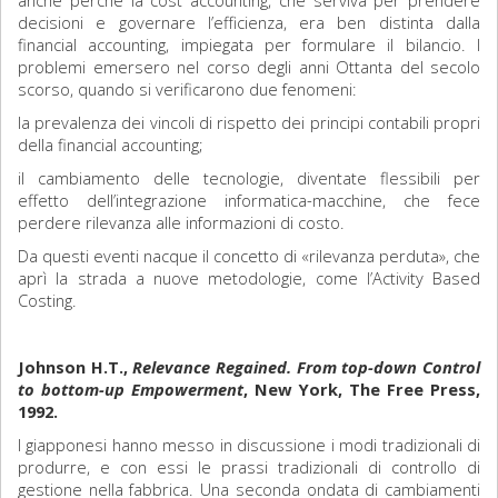
anche perché la cost accounting, che serviva per prendere
decisioni e governare l’efficienza, era ben distinta dalla
financial accounting, impiegata per formulare il bilancio. I
problemi emersero nel corso degli anni Ottanta del secolo
scorso, quando si verificarono due fenomeni:
la prevalenza dei vincoli di rispetto dei principi contabili propri
della financial accounting;
il cambiamento delle tecnologie, diventate flessibili per
effetto dell’integrazione informatica-macchine, che fece
perdere rilevanza alle informazioni di costo.
Da questi eventi nacque il concetto di «rilevanza perduta», che
aprì la strada a nuove metodologie, come l’Activity Based
Costing.
Johnson H.T.,
Relevance Regained. From top-down Control
to bottom-up Empowerment
, New York, The Free Press,
1992.
I giapponesi hanno messo in discussione i modi tradizionali di
produrre, e con essi le prassi tradizionali di controllo di
gestione nella fabbrica. Una seconda ondata di cambiamenti