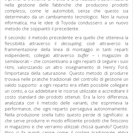
nella gestione delle fabbriche che producono prodotti
complessi, come le automobili, senza che questo sia
determinato da un cambiamento tecnologico. Non la nuova
informatica, ma le idee di Toyoda condussero a un nuovo
metodo che soppiantò il precedente.
Il secondo: il metodo precedente era quello che otteneva la
flessibilità attraverso il
decoupling,
cioè attraverso la
frammentazione della linea di montaggio in tanti reparti
indipendenti, collegati attraverso
buffer
– i magazzini di
semilavorati – che consentivano a ogni reparti di seguire i suoi
ritmi, valorizzando un altro insegnamento di Henry Ford,
l’importanza della saturazione. Questo metodo di produrre
trovava nelle pratiche tradizionali del controllo di gestione un
valido supporto: a ogni reparto era infatti possibile collegare
un conto, a cui addebitare le risorse utilizzate e accreditare il
costo standard dei prodotti ottenuti. Era la loro differenza,
analizzata con il metodo delle varianti, che esprimeva la
performance, che ogni reparto perseguiva autonomamente.
Nella produzione snella tutto questo perde di significato: a
che serve produrre in modo efficiente prodotti che finiscono
in magazzino e che verranno utilizzati chissà quando? Questo
libro ci fa quindi capire come il costing tradizionale abbia