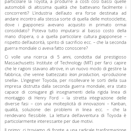
particolare la Toyota, a produrre a costi così bassi quelle
automobili di altissima qualità che battevano facilmente i
concorrenti? L’industria dell’auto era forse destinata ad
andare incontro alla stessa sorte di quella delle motociclette,
dove i giapponesi avevano acquisito in primato ormai
consolidato? Poteva tutto imputarsi al basso costo della
mano d’opera, o a quella particolare cultura giapponese –
rispetto dell’autorità, spirito di sacrificio ecc. – che la seconda
guerra mondiale ci aveva fatto conoscere?
Ci volle una ricerca di 5 anni, condotta dal prestigioso
Massachusetts Institute of Technology (MIT) per farci capire
che le ragioni stavano altrove, in un nuovo modo di gestire la
fabbrica, che venne battezzato
lean production,
«produzione
snella». L’ingegner Toyoda, per risollevare le sorti della sua
impresa distrutta dalla seconda guerra mondiale, era stato
capace di coniugare gli insegnamenti della rigida linea di
montaggio di Henry Ford – la stretta integrazione delle
diverse fasi – con una molteplicità di innovazioni – Kanban,
qualità, soluzione dei problemi in linea ecc. – che la
rendevano flessibile. La lettura dell’avventura di Toyoda è
particolarmente interessante per due motivi.
Il primo: ci troviamo di fronte a una radicale trasformazione