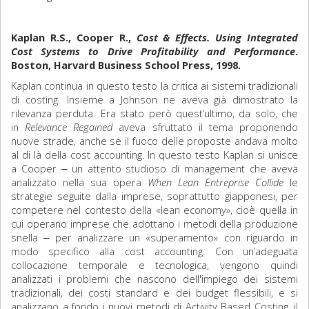
Kaplan R.S., Cooper R.,
Cost & Effects. Using Integrated
Cost Systems to Drive Profitability and Performance
.
Boston, Harvard Business School Press, 1998.
Kaplan continua in questo testo la critica ai sistemi tradizionali
di costing. Insieme a Johnson ne aveva già dimostrato la
rilevanza perduta. Era stato però quest’ultimo, da solo, che
in
Relevance Regained
aveva sfruttato il tema proponendo
nuove strade, anche se il fuoco delle proposte andava molto
al di là della cost accounting. In questo testo Kaplan si unisce
a Cooper ‒ un attento studioso di management che aveva
analizzato nella sua opera
When Lean Entreprise Collide
le
strategie seguite dalla imprese, soprattutto giapponesi, per
competere nel contesto della «lean economy», cioè quella in
cui operano imprese che adottano i metodi della produzione
snella ‒ per analizzare un «superamento» con riguardo in
modo specifico alla cost accounting. Con un’adeguata
collocazione temporale e tecnologica, vengono quindi
analizzati i problemi che nascono dell'impiego dei sistemi
tradizionali, dei costi standard e dei budget flessibili, e si
analizzano a fondo i nuovi metodi di Activity Based Costing, il