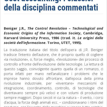
della disciplina commentati
Sociologia
Filosofia
Beniger J.R.,
The Control Revolution – Technological and
Storia
Economic Origins of the Information Society
, Cambridge,
Harvard University Press, 1986 (trad. it.
Le origini della
Matematica
società dell’informazione
. Torino, UTET, 1995).
La traduzione italiana del titolo dell’opera di J.R. Beniger
Diritto
tradisce l’intento dell’autore, che è proprio quello di cogliere
«la rivoluzione», o, forse meglio, «l’evoluzione» dei processi di
controllo a fronte dell’evoluzione delle tecnologie. La lettura di
questo saggio, coinvolgente quanto quella di un romanzo, ci
porta infatti per mano nell’analizzare i problemi che le
imprese hanno dovuto affrontare, dall’epoca della prima
rivoluzione industriale, per «inventare» meccanismi di
integrazione, coordinamento, controllo, di tecnologie che
diventavano sempre più veloci e con volumi di produzione
sempre maggiori. Dopo secoli in cui la natura – il vento, i corsi
d’acqua, la forza degli animali ecc. – condizionavano i ritmi del