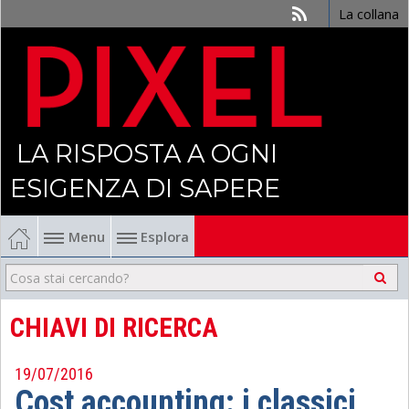
La collana
LA RISPOSTA A OGNI
ESIGENZA DI SAPERE
Menu
Esplora
Economia
Management
CHIAVI DI RICERCA
Finanza
19/07/2016
Cost accounting: i classici
Politica