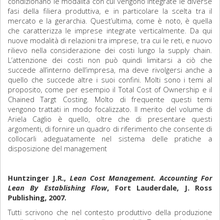
condizionano le modalità con cui vengono integrate le diverse
fasi della filiera produttiva, e in particolare la scelta tra il
mercato e la gerarchia. Quest’ultima, come è noto, è quella
che caratterizza le imprese integrate verticalmente. Da qui
nuove modalità di relazioni tra imprese, tra cui le reti, e nuovo
rilievo nella considerazione dei costi lungo la supply chain.
L’attenzione dei costi non può quindi limitarsi a ciò che
succede all’interno dell’impresa, ma deve rivolgersi anche a
quello che succede altre i suoi confini. Molti sono i temi al
proposito, come per esempio il Total Cost of Ownership e il
Chained Targt Costing. Molto di frequente questi temi
vengono trattati in modo focalizzato. Il merito del volume di
Ariela Caglio è quello, oltre che di presentare questi
argomenti, di fornire un quadro di riferimento che consente di
collocarli adeguatamente nel sistema delle pratiche a
disposizione del management
Huntzinger J.R.,
Lean Cost Management. Accounting For
Lean By Establishing Flow
, Fort Lauderdale, J. Ross
Publishing, 2007.
Tutti scrivono che nel contesto produttivo della produzione