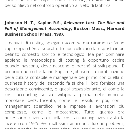
perso rilievo nel controllo operativo a livello di fabbrica.
Johnson H. T., Kaplan R.S.,
Relevance Lost. The Rise and
Fall of Management Accounting
, Boston Mass., Harvard
Business School Press, 1987.
I manuali di costing spiegano «come», ma raramente fanno
capire «perchè», e soprattutto non collocano la risposta in un
definito contesto storico e tecnologico. Ma per dominare
appieno le metodologie di costing è opportuno capire
quando nascono, dove nascono e perché si sviluppano. È
proprio quello che fanno Kaplan e Johnson. La combinazione
della cultura contabile e manageriale del primo con quella di
business history del secondo fa sì che il libro fornisca una
descrizione convincente, e quasi appassionante, di come la
cost accounting si sia sviluppata prima nelle imprese
monofase dell’Ottocento, come le tessili, e poi, con il
management scientifico, nelle imprese a lavorazioni più
complesse, come le meccaniche. Tutto quanto era
necessario «inventare» nella cost accounting aveva visto la
luce entro il 1925. Per moltissimi anni non ci furono problemi,