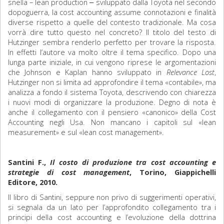
snella – lean production ‒ sviluppato dalla Toyota nel secondo
dopoguerra, la cost accounting assume connotazioni e finalità
diverse rispetto a quelle del contesto tradizionale. Ma cosa
vorrà dire tutto questo nel concreto? Il titolo del testo di
Hutzinger sembra renderlo perfetto per trovare la risposta.
In effetti l’autore va molto oltre il tema specifico. Dopo una
lunga parte iniziale, in cui vengono riprese le argomentazioni
che Johnson e Kaplan hanno sviluppato in
Relevance Lost
,
Hutzinger non si limita ad approfondire il tema «contabile», ma
analizza a fondo il sistema Toyota, descrivendo con chiarezza
i nuovi modi di organizzare la produzione. Degno di nota è
anche il collegamento con il pensiero «canonico» della Cost
Accounting negli Usa. Non mancano i capitoli sul «lean
measurement» e sul «lean cost management».
Santini F.,
Il costo di produzione tra cost accounting e
strategie di cost management
, Torino, Giappichelli
Editore, 2010.
Il libro di Santini, seppure non privo di suggerimenti operativi,
si segnala da un lato per l’approfondito collegamento tra i
principi della cost accounting e l’evoluzione della dottrina