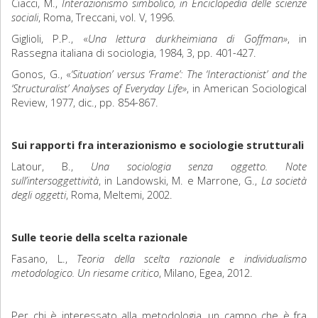
Ciacci, M.,
Interazionismo simbolico, in Enciclopedia delle scienze
sociali
, Roma, Treccani, vol. V, 1996.
Giglioli, P.P., «
Una lettura durkheimiana di Goffman»
, in
Rassegna italiana di sociologia, 1984, 3, pp. 401-427.
Gonos, G., «
‘Situation’ versus ‘Frame’: The ‘Interactionist’ and the
‘Structuralist’ Analyses of Everyday Life»
, in American Sociological
Review, 1977, dic., pp. 854-867.
Sui rapporti fra interazionismo e sociologie strutturali
Latour, B.,
Una sociologia senza oggetto. Note
sull’intersoggettività
, in Landowski, M. e Marrone, G.,
La società
degli oggetti
, Roma, Meltemi, 2002.
Sulle teorie della scelta razionale
Fasano, L.,
Teoria della scelta razionale e individualismo
metodologico. Un riesame critico
, Milano, Egea, 2012.
Per chi è interessato alla metodologia, un campo che è fra