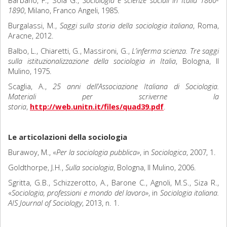
Barbano, F., Sola G.,
Sociologia e scienze sociali in Italia 1860-
1890
, Milano, Franco Angeli, 1985.
Burgalassi, M.,
Saggi sulla storia della sociologia italiana
, Roma,
Aracne, 2012.
Balbo, L., Chiaretti, G., Massironi, G.,
L’inferma scienza. Tre saggi
sulla istituzionalizzazione della sociologia in Italia
, Bologna, Il
Mulino, 1975.
Scaglia, A.,
25 anni dell’Associazione Italiana di Sociologia.
Materiali per scriverne la
storia
,
http://web.unitn.it/files/quad39.pdf
.
Le articolazioni della sociologia
Burawoy, M., «
Per la sociologia pubblica»
, in
Sociologica
, 2007, 1.
Goldthorpe, J.H.,
Sulla sociologia
, Bologna, Il Mulino, 2006.
Sgritta, G.B., Schizzerotto, A., Barone C., Agnoli, M.S., Siza R.,
«
Sociologia, professioni e mondo del lavoro»
, in
Sociologia italiana.
AIS Journal of Sociology
, 2013, n. 1.