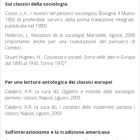
Sui classici della sociologia
Coser, L.A.,
I maestri del pensiero sociologico
, Bologna, Il Mulino
1992 (è preferibile servirsi della prima traduzione integrale,
pubblicata nel 1983).
Heilbron, J.,
Naissance de la sociologie
, Marseille, Agone, 2006
(importante anche per una rivalutazione del pensiero di
Comte).
Stuart Hughes, H.,
Coscienza e società. Storia delle idee in Europa
3
dal 1890 al 1930
, Torino 1972
.
Per una lettura antologica dei classici europei
Calabrò, A.R. (a cura di),
Oggetto e metodo della sociologia:
parlano i classici
, Napoli, Liguori, 2003.
Calabrò, A.R. (a cura di),
I caratteri della modernità: parlano i
classici
, Napoli, Liguori, 2003.
Sull’interazionismo e la tradizione americana