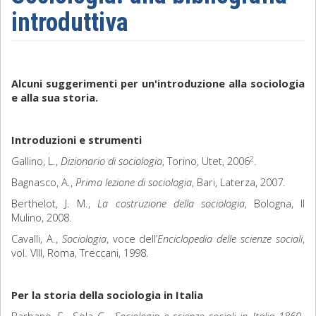
introduttiva
Sociologia
Filosofia
Alcuni suggerimenti per un'introduzione alla sociologia
Storia
e alla sua storia.
Matematica
Introduzioni e strumenti
Diritto
2
Gallino, L.,
Dizionario di sociologia
, Torino, Utet, 2006
.
Bagnasco, A.,
Prima lezione di sociologia
, Bari, Laterza, 2007.
Berthelot, J. M.,
La costruzione della sociologia
, Bologna, Il
Mulino, 2008.
Cavalli, A.,
Sociologia
, voce dell’
Enciclopedia delle scienze sociali
,
vol. VIII, Roma, Treccani, 1998.
Per la storia della sociologia in Italia