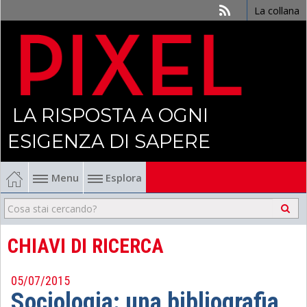
La collana
LA RISPOSTA A OGNI
ESIGENZA DI SAPERE
Menu
Esplora
Economia
Management
CHIAVI DI RICERCA
Finanza
05/07/2015
Sociologia: una bibliografia
Politica