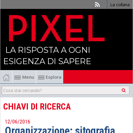
La collana
LA RISPOSTA A OGNI
ESIGENZA DI SAPERE
Menu
Esplora
Economia
Management
CHIAVI DI RICERCA
Finanza
12/06/2016
Organizzazione: sitografia
Politica