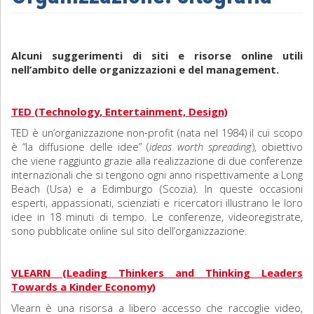
Sociologia
Alcuni suggerimenti di siti e risorse online utili
Filosofia
nell’ambito delle organizzazioni e del management.
Storia
TED (Technology, Entertainment, Design)
Matematica
TED è un’organizzazione non-profit (nata nel 1984) il cui scopo
è “la diffusione delle idee” (
ideas worth spreading
), obiettivo
Diritto
che viene raggiunto grazie alla realizzazione di due conferenze
internazionali che si tengono ogni anno rispettivamente a Long
Beach (Usa) e a Edimburgo (Scozia). In queste occasioni
esperti, appassionati, scienziati e ricercatori illustrano le loro
idee in 18 minuti di tempo. Le conferenze, videoregistrate,
sono pubblicate online sul sito dell’organizzazione.
VLEARN (Leading Thinkers and Thinking Leaders
Towards a Kinder Economy)
Vlearn è una risorsa a libero accesso che raccoglie video,