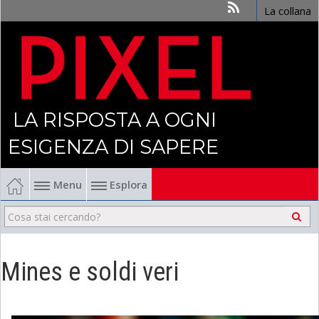
La collana
LA RISPOSTA A OGNI
ESIGENZA DI SAPERE
Menu
Esplora
Economia
Management
Mines e soldi veri
Finanza
Politica