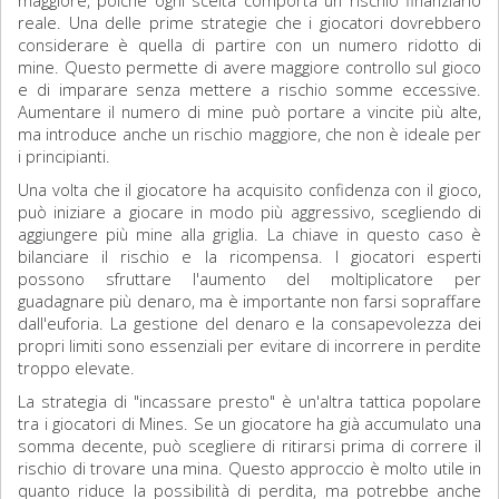
maggiore, poiché ogni scelta comporta un rischio finanziario
reale. Una delle prime strategie che i giocatori dovrebbero
considerare è quella di partire con un numero ridotto di
mine. Questo permette di avere maggiore controllo sul gioco
e di imparare senza mettere a rischio somme eccessive.
Aumentare il numero di mine può portare a vincite più alte,
ma introduce anche un rischio maggiore, che non è ideale per
i principianti.
Una volta che il giocatore ha acquisito confidenza con il gioco,
può iniziare a giocare in modo più aggressivo, scegliendo di
aggiungere più mine alla griglia. La chiave in questo caso è
bilanciare il rischio e la ricompensa. I giocatori esperti
possono sfruttare l'aumento del moltiplicatore per
guadagnare più denaro, ma è importante non farsi sopraffare
dall'euforia. La gestione del denaro e la consapevolezza dei
propri limiti sono essenziali per evitare di incorrere in perdite
troppo elevate.
La strategia di "incassare presto" è un'altra tattica popolare
tra i giocatori di Mines. Se un giocatore ha già accumulato una
somma decente, può scegliere di ritirarsi prima di correre il
rischio di trovare una mina. Questo approccio è molto utile in
quanto riduce la possibilità di perdita, ma potrebbe anche