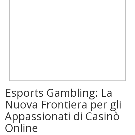
Esports Gambling: La
Nuova Frontiera per gli
Appassionati di Casinò
Online