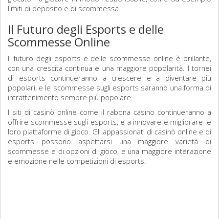
limiti di deposito e di scommessa.
Il Futuro degli Esports e delle
Scommesse Online
Il futuro degli esports e delle scommesse online è brillante,
con una crescita continua e una maggiore popolarità. I tornei
di esports continueranno a crescere e a diventare più
popolari, e le scommesse sugli esports saranno una forma di
intrattenimento sempre più popolare.
I siti di casinò online come il rabona casino continueranno a
offrire scommesse sugli esports, e a innovare e migliorare le
loro piattaforme di gioco. Gli appassionati di casinò online e di
esports possono aspettarsi una maggiore varietà di
scommesse e di opzioni di gioco, e una maggiore interazione
e emozione nelle competizioni di esports.